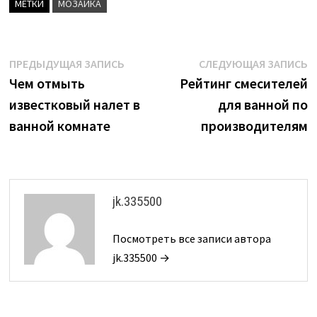
МЕТКИ
МОЗАИКА
Навигация
Предыдущая
С
ПРЕДЫДУЩАЯ ЗАПИСЬ
СЛЕДУЮЩАЯ ЗАПИСЬ
запись:
з
Чем отмыть
Рейтинг смесителей
по
известковый налет в
для ванной по
записям
ванной комнате
производителям
jk.335500
Посмотреть все записи автора
jk.335500 →