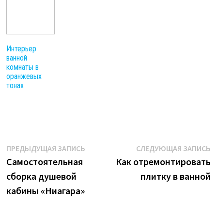
Интерьер
ванной
комнаты в
оранжевых
тонах
Навигация
Предыдущая
С
ПРЕДЫДУЩАЯ ЗАПИСЬ
СЛЕДУЮЩАЯ ЗАПИСЬ
запись:
з
Самостоятельная
Как отремонтировать
по
сборка душевой
плитку в ванной
записям
кабины «Ниагара»