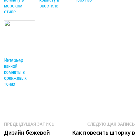
морском
экостиле
стиле
Интерьер
ванной
комнаты в
оранжевых
тонах
Навигация
Предыдущая
С
ПРЕДЫДУЩАЯ ЗАПИСЬ
СЛЕДУЮЩАЯ ЗАПИСЬ
запись:
з
Дизайн бежевой
Как повесить шторку в
по