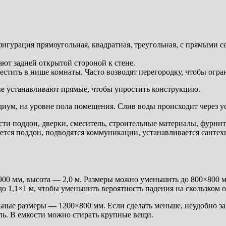
игурация прямоугольная, квадратная, треугольная, с прямыми 
ют задней открытой стороной к стене.
местить в нише комнаты. Часто возводят перегородку, чтобы огра
е устанавливают прямые, чтобы упростить конструкцию.
диум, на уровне пола помещения. Слив воды происходит через 
и поддон, дверки, смеситель, строительные материалы, фурнит
ется поддон, подводятся коммуникации, устанавливается сантехн
00 мм, высота — 2,0 м. Размеры можно уменьшить до 800×800 м
о 1,1×1 м, чтобы уменьшить вероятность падения на скользком 
ые размеры — 1200×800 мм. Если сделать меньше, неудобно зах
ль. В емкости можно стирать крупные вещи.