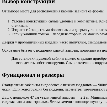
Выбор конструкции
От выбора места для расположения кабины зависит ее форма:
Угловые конструкции самые удобные и компактные. Конф
стенками.
Изделия с 2 закрытыми боковинами и дверью устанавлива
Если у кабинки только 1 передняя сторона, ее можно раз
Дверки у промышленных изделий часто выпуклые, самодельны
Основание бывает с поддоном разной высоты, поднятым на по
Для установки душевой кабины можно отдельно приобрест
— все сделать собственноручно. Самостоятельно сооружа
Функционал и размеры
Стандартные габариты гидробокса с низким поддоном — 900×9
люди. Если конструкция без поддона, параметры увеличивают д
Душ с поддоном 47 см увеличенной высоты — 2,2 м. Минимальн
сидячая ванна для взрослых. Детям заменит полноценную купе