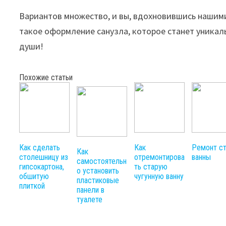
Вариантов множество, и вы, вдохновившись нашими
такое оформление санузла, которое станет уника
души!
Похожие статьи
Как сделать
Как
Ремонт с
Как
столешницу из
отремонтирова
ванны
самостоятельн
гипсокартона,
ть старую
о установить
обшитую
чугунную ванну
пластиковые
плиткой
панели в
туалете