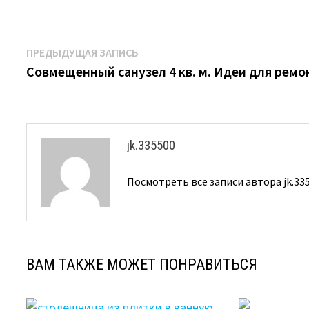
Навигация
Предыдущая
ПРЕДЫДУЩАЯ ЗАПИСЬ
запись:
Совмещенный санузел 4 кв. м. Идеи для ремо
по
записям
jk.335500
Посмотреть все записи автора jk.33
ВАМ ТАКЖЕ МОЖЕТ ПОНРАВИТЬСЯ