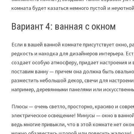
комната будет казаться немного пустой и неуютной
Вариант 4: ванная с окном
Если в вашей ванной комнате присутствует окно, 
редкость и находка для дизайнеров интерьера. Ес
создает особую атмосферу, придает настроения и 
поставим ванну — причем она должна быть овально
разместить небольшой декор, свечи для настроени
например, деревянными панелями или искусственны
Плюсы — очень светло, просторно, красиво и совр
электрическое освещение! Минусы — окно в ванно
ведь многие привыкли, что в этой комнате нет око
можно обзавестись шторой или повесить жалюзи!