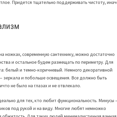
ветлое. Придется тщательно поддерживать чистоту, инач
мализм
на ножках, современную сантехнику, можно достаточно
нства и остальное будем размещать по периметру. Для
а: белый и темно-коричневый. Немного декоративной
 — зеркала и побольше освещения. Все должно быть
что не было на глазах и не отвлекало.
деально для тех, кто любит функциональность. Минусы 
биков под рукой и на виду. Многие любят немножко
 и обжитость. Для таких людей минималистичная ванная