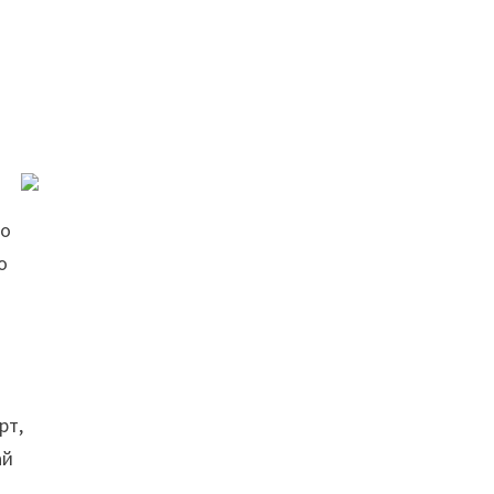
но
о
рт,
ай