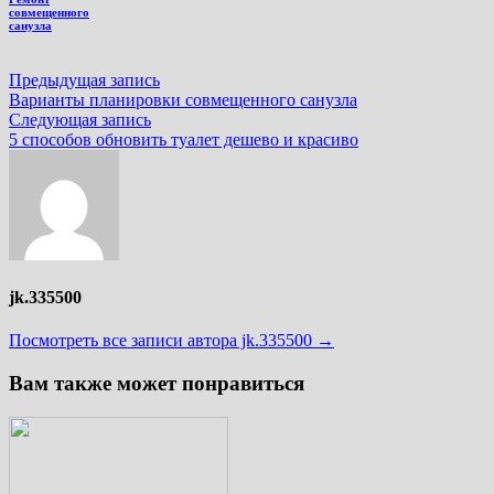
совмещенного
санузла
Навигация
Предыдущая
Предыдущая запись
запись:
Варианты планировки совмещенного санузла
по
Следующая
Следующая запись
записям
запись:
5 способов обновить туалет дешево и красиво
jk.335500
Посмотреть все записи автора jk.335500 →
Вам также может понравиться