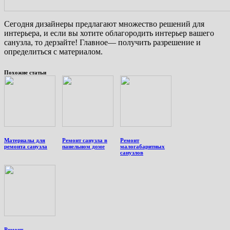
Сегодня дизайнеры предлагают множество решений для
интерьера, и если вы хотите облагородить интерьер вашего
санузла, то дерзайте! Главное— получить разрешение и
определиться с материалом.
Похожие статьи
Материалы для
Ремонт санузла в
Ремонт
ремонта санузла
панельном доме
малогабаритных
санузлов
Ремонт