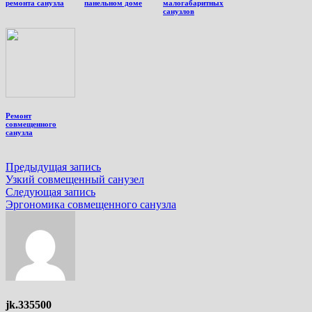
ремонта санузла
панельном доме
малогабаритных
санузлов
Ремонт
совмещенного
санузла
Навигация
Предыдущая
Предыдущая запись
запись:
Узкий совмещенный санузел
по
Следующая
Следующая запись
записям
запись:
Эргономика совмещенного санузла
jk.335500