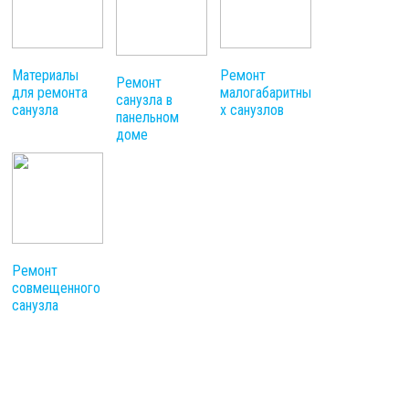
Материалы
Ремонт
Ремонт
для ремонта
малогабаритны
санузла в
санузла
х санузлов
панельном
доме
Ремонт
совмещенного
санузла