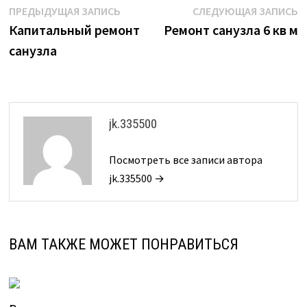
Навигация
Предыдущая
С
ПРЕДЫДУЩАЯ ЗАПИСЬ
СЛЕДУЮЩАЯ ЗАПИСЬ
запись:
з
Капитальный ремонт
Ремонт санузла 6 кв м
по
санузла
записям
jk.335500
Посмотреть все записи автора
jk.335500 →
ВАМ ТАКЖЕ МОЖЕТ ПОНРАВИТЬСЯ