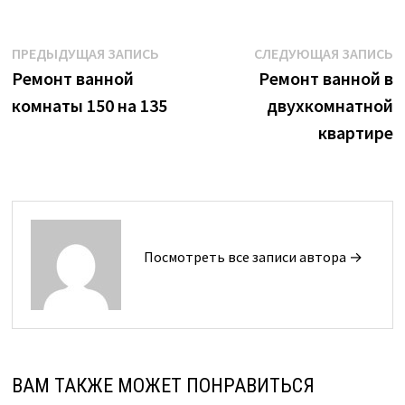
Навигация
Предыдущая
С
ПРЕДЫДУЩАЯ ЗАПИСЬ
СЛЕДУЮЩАЯ ЗАПИСЬ
запись:
з
Ремонт ванной
Ремонт ванной в
по
комнаты 150 на 135
двухкомнатной
записям
квартире
Посмотреть все записи автора →
ВАМ ТАКЖЕ МОЖЕТ ПОНРАВИТЬСЯ