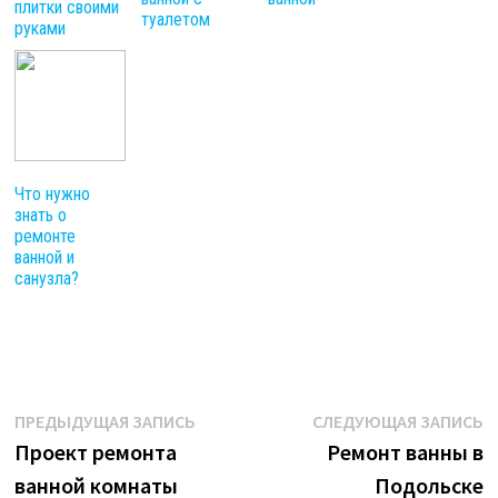
плитки своими
туалетом
руками
Что нужно
знать о
ремонте
ванной и
санузла?
Навигация
Предыдущая
С
ПРЕДЫДУЩАЯ ЗАПИСЬ
СЛЕДУЮЩАЯ ЗАПИСЬ
запись:
з
Проект ремонта
Ремонт ванны в
по
ванной комнаты
Подольске