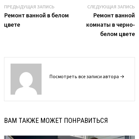
Навигация
Предыдущая
С
ПРЕДЫДУЩАЯ ЗАПИСЬ
СЛЕДУЮЩАЯ ЗАПИСЬ
запись:
з
Ремонт ванной в белом
Ремонт ванной
по
цвете
комнаты в черно-
записям
белом цвете
Посмотреть все записи автора →
ВАМ ТАКЖЕ МОЖЕТ ПОНРАВИТЬСЯ