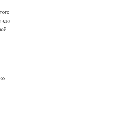
того
анда
ной
ко