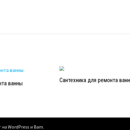
Сантехника для ремонта ван
нта ванны
т на
WordPress
и
Bam
.