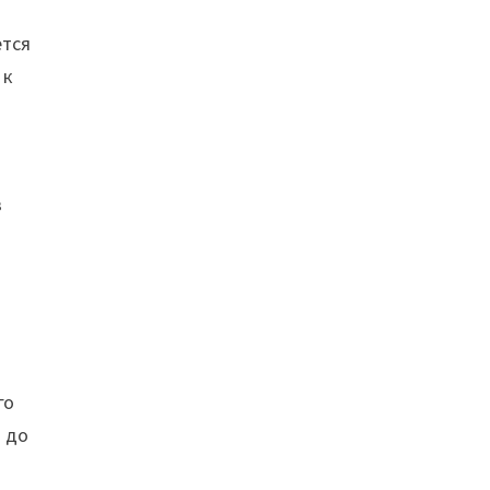
ется
 к
о
в
го
 до