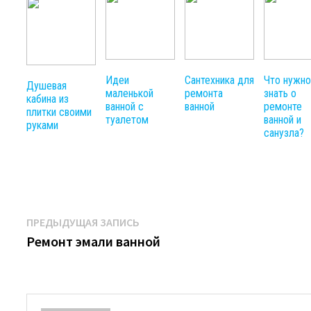
Идеи
Сантехника для
Что нужн
Душевая
маленькой
ремонта
знать о
кабина из
ванной с
ванной
ремонте
плитки своими
туалетом
ванной и
руками
санузла?
Навигация
Предыдущая
ПРЕДЫДУЩАЯ ЗАПИСЬ
запись:
Ремонт эмали ванной
по
записям