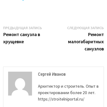
Навигация
Предыдущая
С
ПРЕДЫДУЩАЯ ЗАПИСЬ
СЛЕДУЮЩАЯ ЗАПИСЬ
запись:
з
Ремонт санузла в
Ремонт
по
хрущевке
малогабаритных
записям
санузлов
Сергей Иванов
Архитектор и строитель. Опыт в
проектировании более 20 лет.
https://stroitelniportal.ru/