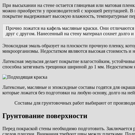
При высыхании на стене остается глянцевая или матовая пленк
можно приобрести у производителей с хорошей репутацией. В 
покрытие выдерживает высокую влажность, температурные пер
Прочно ложатся на кафель масляные краски. Они отличаются
друг с другом. Нанесенный на стену материал сохнет долго и
Эпоксидная эмаль образует на плоскости прочную пленку, кото
микроорганизмы. Недостатком являются высокая стоимость и н
Латексная эмульсия делает покрытие влагостойким, устойчивы
способна затягивать трещинки шириной до 1 мм. Недостатком я
Латексные, масляные и эпоксидные составы годятся для окраш
которые ложатся без подготовки на любую основу, долго на ней
Составы для грунтовочных работ выбирают от производит
Грунтование поверхности
Перед покраской стены необходимо подготовить. Заключается р
следов плесени. Внимания требуют швы между плитками. Подг