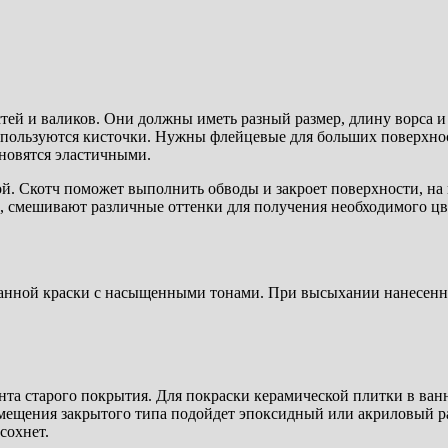
стей и валиков. Они должны иметь разный размер, длину ворса
спользуются кисточки. Нужны флейцевые для больших поверхнос
ановятся эластичными.
ой. Скотч поможет выполнить обводы и закроет поверхности, на
 смешивают различные оттенки для получения необходимого цве
анной краски с насыщенными тонами. При высыхании нанесенны
та старого покрытия. Для покраски керамической плитки в ва
ещения закрытого типа подойдет эпоксидный или акриловый рас
сохнет.