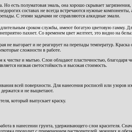
а. Но есть полуматовая эмаль, она хорошо скрывает загрязнения
недорогих составах не всегда встречаются нужные компоненты, 
епады. С этими задачами не справляются алкидные эмали.
 длительным сроком службы, имеют богатую цветовую гамму. Д
 неприятно пахнет. Со временем цвет желтеет, это видно на бел
рая не выгорает и не реагирует на перепады температур. Краск
екоторые сложности в работе.
м к чистке и мытью. Слои обладают пластичностью, благодаря че
вляется низкая светостойкость и высокая стоимость.
ивания всей поверхности. Для нанесения росписей или узоров и
 держатся и не выцветают.
еля, который выпускает краску.
абота в нанесении грунта, удерживающего слои красителя. Снача
отовка проходит с применением растворителей, моющих и обезж