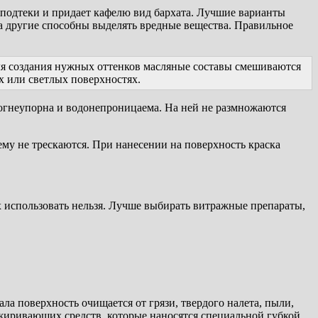
, подтеки и придает кафелю вид бархата. Лучшие варианты
а другие способны выделять вредные вещества. Правильное
ля создания нужных оттенков масляные составы смешиваются
ых или светлых поверхностях.
а огнеупорна и водонепроницаема. На ней не размножаются
му не трескаются. При нанесении на поверхность краска
х использовать нельзя. Лучше выбирать витражные препараты,
ла поверхность очищается от грязи, твердого налета, пыли,
иривающих средств, которые наносятся специальной губкой.