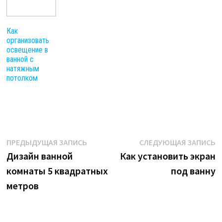
Как
организовать
освещение в
ванной с
натяжным
потолком
Навигация
Предыдущая
С
ПРЕДЫДУЩАЯ ЗАПИСЬ
СЛЕДУЮЩАЯ ЗАПИСЬ
запись:
з
Дизайн ванной
Как установить экран
по
комнаты 5 квадратных
под ванну
записям
метров