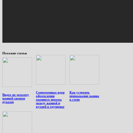
Похожие статьи
Современные идеи
Как устроить
Видео по ремонту
оформления
примыкание ванны
ванной своими
оконного проема
к стене
руками
между ванной и
кухней в хрущевке