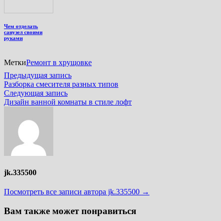
Чем отделать
санузел своими
руками
Метки
Ремонт в хрущовке
Навигация
Предыдущая
Предыдущая запись
запись:
Разборка смесителя разных типов
по
Следующая
Следующая запись
записям
запись:
Дизайн ванной комнаты в стиле лофт
jk.335500
Посмотреть все записи автора jk.335500 →
Вам также может понравиться