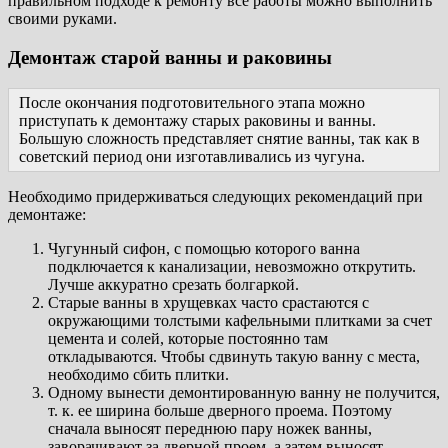
правильном подходе к ремонту все работы можно выполнить
своими руками.
Демонтаж старой ванны и раковины
После окончания подготовительного этапа можно
приступать к демонтажу старых раковины и ванны.
Большую сложность представляет снятие ванны, так как в
советский период они изготавливались из чугуна.
Необходимо придерживаться следующих рекомендаций при
демонтаже:
Чугунный сифон, с помощью которого ванна
подключается к канализации, невозможно открутить.
Лучше аккуратно срезать болгаркой.
Старые ванны в хрущевках часто срастаются с
окружающими толстыми кафельными плитками за счет
цемента и солей, которые постоянно там
откладываются. Чтобы сдвинуть такую ванну с места,
необходимо сбить плитки.
Одному вынести демонтированную ванну не получится,
т. к. ее ширина больше дверного проема. Поэтому
сначала выносят переднюю пару ножек ванны,
заворачивают за дверной проем, а затем выносят