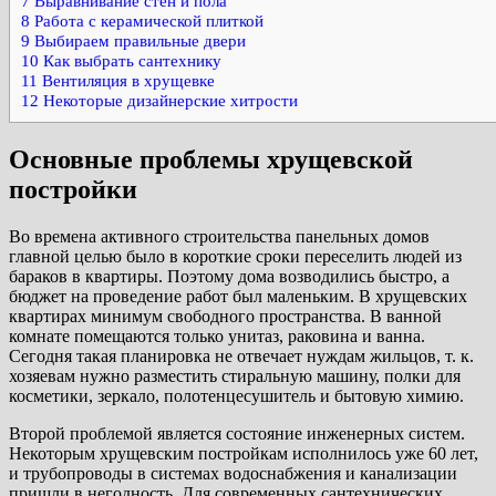
7
Выравнивание стен и пола
8
Работа с керамической плиткой
9
Выбираем правильные двери
10
Как выбрать сантехнику
11
Вентиляция в хрущевке
12
Некоторые дизайнерские хитрости
Основные проблемы хрущевской
постройки
Во времена активного строительства панельных домов
главной целью было в короткие сроки переселить людей из
бараков в квартиры. Поэтому дома возводились быстро, а
бюджет на проведение работ был маленьким. В хрущевских
квартирах минимум свободного пространства. В ванной
комнате помещаются только унитаз, раковина и ванна.
Сегодня такая планировка не отвечает нуждам жильцов, т. к.
хозяевам нужно разместить стиральную машину, полки для
косметики, зеркало, полотенцесушитель и бытовую химию.
Второй проблемой является состояние инженерных систем.
Некоторым хрущевским постройкам исполнилось уже 60 лет,
и трубопроводы в системах водоснабжения и канализации
пришли в негодность. Для современных сантехнических