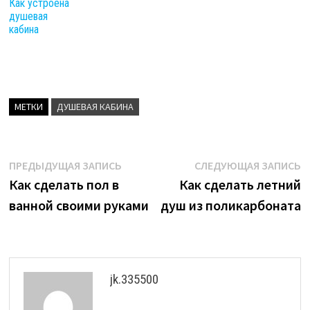
Как устроена
душевая
кабина
МЕТКИ
ДУШЕВАЯ КАБИНА
Навигация
Предыдущая
С
ПРЕДЫДУЩАЯ ЗАПИСЬ
СЛЕДУЮЩАЯ ЗАПИСЬ
запись:
з
Как сделать пол в
Как сделать летний
по
ванной своими руками
душ из поликарбоната
записям
jk.335500