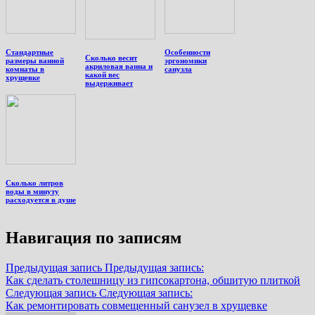
Стандартные
Особенности
Сколько весит
размеры ванной
эргономики
акриловая ванна и
комнаты в
санузла
какой вес
хрущевке
выдерживает
Сколько литров
воды в минуту
расходуется в душе
Навигация по записям
Предыдущая запись
Предыдущая запись:
Как сделать столешницу из гипсокартона, обшитую плиткой
Следующая запись
Следующая запись:
Как ремонтировать совмещенный санузел в хрущевке