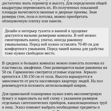
достаточно знать периметр и высоту. Для определения общей
квадратуры перемножить их. Из полученных показаний
площади вычитаются оконные и дверные проемы. Зная
размеры стен, пола и потолка, можно приобретать
облицовочную плитку или панели.
Дизайн и интерьер туалета и ванной в хрущевке
диктуются малыми размерами комнаты. В ней можно
смонтировать ванну, унитаз, иногда раковину
умывальника. Перед ней нужно оставлять 70-80 см для
комфортного умывания. Перед чашей ванны для удобства
тоже нужно свободное место.
В средних и больших комнатах можно повесить полочки из
пластмассы, шкафчики. Они размещаются выше раковины на
50 см. Гармонично смотрятся угловые изделия. Зеркало
крепится в 130-150 см от пола. Высота варьируется в
зависимости от роста населяющих квартиру людей. На пол
рекомендуется положить антискользящий коврик.
Для правильной планировки нужно взять миллиметровую
бумагу и нарисовать на ней схему с указанием размеров
отдельных сантехнических приборов, канализационных труб
и ниш. Эскиз поможет выбрать необходимые предметы и