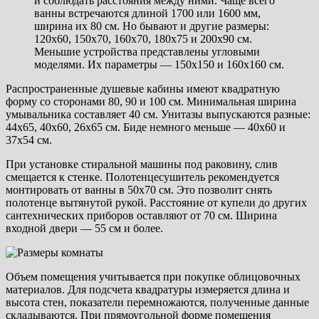
и соблюдать расстояния между ними. Чаще всего
ванны встречаются длиной 1700 или 1600 мм,
ширина их 80 см. Но бывают и другие размеры:
120х60, 150х70, 160х70, 180х75 и 200х90 см.
Меньшие устройства представлены угловыми
моделями. Их параметры — 150х150 и 160х160 см.
Распространенные душевые кабины имеют квадратную
форму со сторонами 80, 90 и 100 см. Минимальная ширина
умывальника составляет 40 см. Унитазы выпускаются разные:
44х65, 40х60, 26х65 см. Биде немного меньше — 40х60 и
37х54 см.
При установке стиральной машины под раковину, слив
смещается к стенке. Полотенцесушитель рекомендуется
монтировать от ванны в 50х70 см. Это позволит снять
полотенце вытянутой рукой. Расстояние от купели до других
сантехнических приборов оставляют от 70 см. Ширина
входной двери — 55 см и более.
Объем помещения учитывается при покупке облицовочных
материалов. Для подсчета квадратуры измеряется длина и
высота стен, показатели перемножаются, полученные данные
складываются. При прямоугольной форме помещения