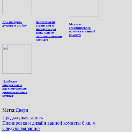
Как выбрать
Особенности
Монтаж
душевую стойку
установки и
алюминиевого
эксплуатации
потолка в ванной
зеркального
комнате
потолка в ванной
комнате
Наиболее
интересные и
вдохновляющие
дизайны ванных
комнат
Метки
Двери
Навигация
Предыдущая
Предыдущая запись
запись:
Планировка и дизайн ванной комнаты 6 кв. м
по
Следующая
Следующая запись