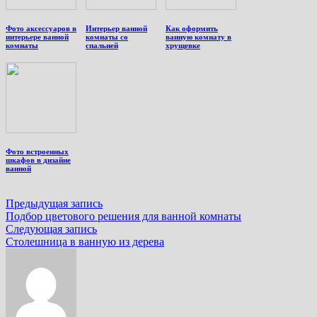
Фото аксессуаров в
Интерьер ванной
Как оформить
интерьере ванной
комнаты со
ванную комнату в
комнаты
спальней
хрущевке
Фото встроенных
шкафов в дизайне
ванной
Навигация
Предыдущая
Предыдущая запись
запись:
Подбор цветового решения для ванной комнаты
по
Следующая
Следующая запись
записям
запись:
Столешница в ванную из дерева