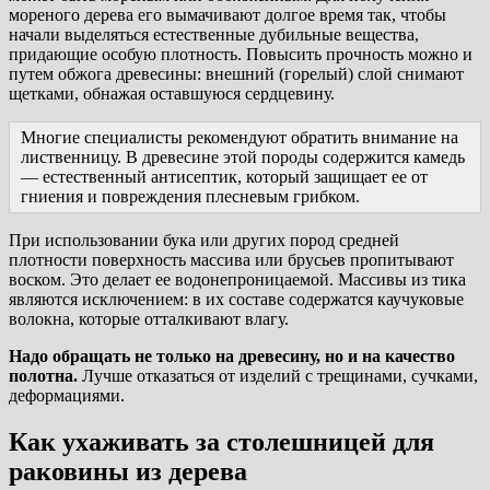
мореного дерева его вымачивают долгое время так, чтобы
начали выделяться естественные дубильные вещества,
придающие особую плотность. Повысить прочность можно и
путем обжога древесины: внешний (горелый) слой снимают
щетками, обнажая оставшуюся сердцевину.
Многие специалисты рекомендуют обратить внимание на
лиственницу. В древесине этой породы содержится камедь
— естественный антисептик, который защищает ее от
гниения и повреждения плесневым грибком.
При использовании бука или других пород средней
плотности поверхность массива или брусьев пропитывают
воском. Это делает ее водонепроницаемой. Массивы из тика
являются исключением: в их составе содержатся каучуковые
волокна, которые отталкивают влагу.
Надо обращать не только на древесину, но и на качество
полотна.
Лучше отказаться от изделий с трещинами, сучками,
деформациями.
Как ухаживать за столешницей для
раковины из дерева