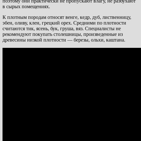
поэтому они практически не пропускают влагу, не разбухают
в сырых помещениях.
К плотным породам относят венге, кедр, дуб, лиственницу,
эбен, оливу, клен, грецкий орех. Средними по плотности
считаются тик, ясень, бук, груша, вяз. Специалисты не
рекомендуют покупать столешницы, произведенные из
древесины низкой плотности — березы, ольхи, каштана.