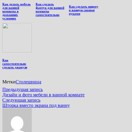
Как делать мебель
Как сделать
Как сделать ширму
для ванной
фартук для ванной
в ванную своими
комнаты в
комнаты
руками
домашних
самостоятельно
условиях
Как
самостоятельно
сделать джакузи
Метки
Столешница
Навигация
Предыдущая
Предыдущая запись
запись:
Дизайн и фото мебели в ванной комнате
по
Следующая
Следующая запись
записям
запись:
Шторка вместо экрана под ванну