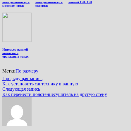
ванную комнату в
ванную комнату в
ванной 150х150
морском стиле
экостиле
Интерьер ванной
комнаты в
оранжевых тонах
Метки
По размеру
Навигация
Предыдущая
Предыдущая запись
запись:
Как установить сантехнику в ванную
по
Следующая
Следующая запись
записям
запись:
Как перенести полотенцесушитель на другую стену