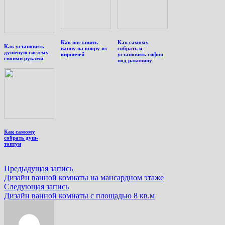
Как поставить
Как самому
Как установить
ванну на опору из
собрать и
душевую систему
кирпичей
установить сифон
своими руками
под раковину
Как самому
собрать душ-
топтун
Навигация
Предыдущая
Предыдущая запись
запись:
Дизайн ванной комнаты на мансардном этаже
по
Следующая
Следующая запись
записям
запись:
Дизайн ванной комнаты с площадью 8 кв.м