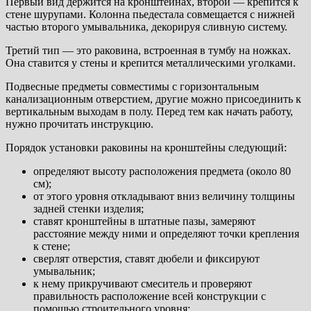
Первый вид держится на кронштейнах, второй — крепится к
стене шурупами. Колонна пьедестала совмещается с нижней
частью второго умывальника, декорируя сливную систему.
Третий тип — это раковина, встроенная в тумбу на ножках.
Она ставится у стены и крепится металлическими уголками.
Подвесные предметы совместимы с горизонтальным
канализационным отверстием, другие можно присоединить к
вертикальным выходам в полу. Перед тем как начать работу,
нужно прочитать инструкцию.
Порядок установки раковины на кронштейны следующий:
определяют высоту расположения предмета (около 80
см);
от этого уровня откладывают вниз величину толщины
задней стенки изделия;
ставят кронштейны в штатные пазы, замеряют
расстояние между ними и определяют точки крепления
к стене;
сверлят отверстия, ставят дюбели и фиксируют
умывальник;
к нему прикручивают смеситель и проверяют
правильность расположение всей конструкции с
помощью строительного уровня;