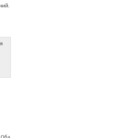
ний.
ая
 Оба