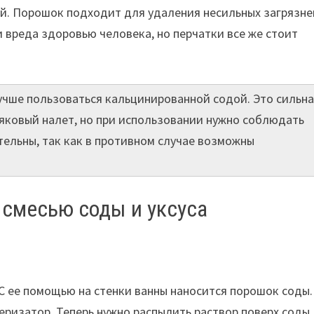
. Порошок подходит для удаления несильных загрязне
и вреда здоровью человека, но перчатки все же стоит
учше пользоваться кальцинированной содой. Это сильн
няковый налет, но при использовании нужно соблюдать
тельны, так как в противном случае возможны
 смесью соды и уксуса
 С ее помощью на стенки ванны наносится порошок соды.
веризатор. Теперь нужно распылить раствор поверх соды.