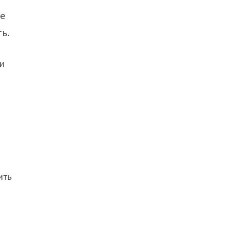
ле
ь.
 и
ить