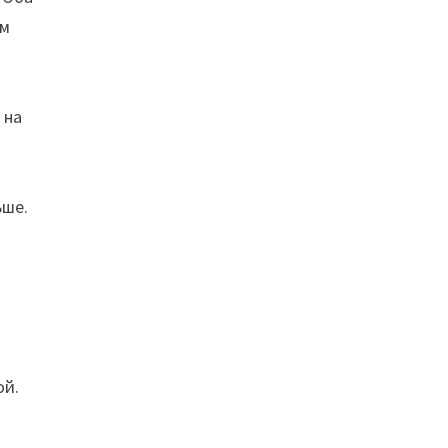
ем
 на
ьше.
ой.