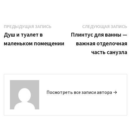
Навигация
Предыдущая
С
ПРЕДЫДУЩАЯ ЗАПИСЬ
СЛЕДУЮЩАЯ ЗАПИСЬ
запись:
з
Душ и туалет в
Плинтус для ванны —
по
маленьком помещении
важная отделочная
записям
часть санузла
Посмотреть все записи автора →