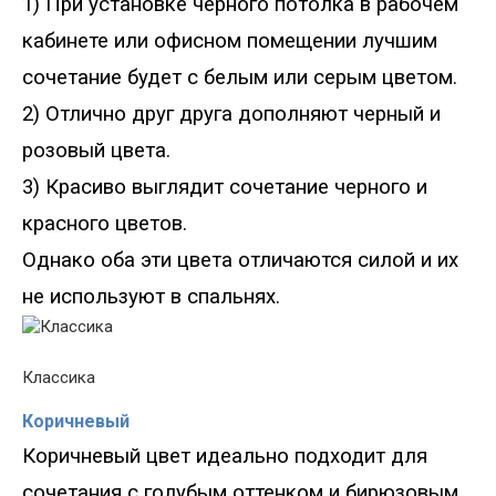
1) При установке черного потолка в рабочем
кабинете или офис
ном помещении лучшим
сочетание будет с
белы
м
или серы
м
цвет
ом
.
2)
Отлично друг друга дополняют черный и
розовый цвета.
3)
Красиво выглядит сочетание черного и
красного цветов.
Однако оба эти цвета отличаются силой и их
не используют в спальнях.
Классика
Коричневый
К
оричневый
цвет идеально подходит для
сочетания с
голуб
ым оттенком
и бирюзовым.