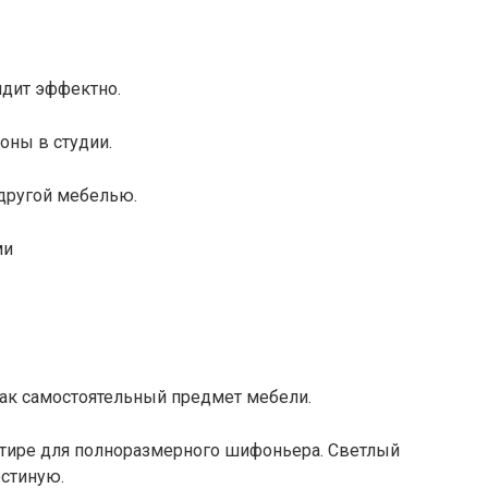
дит эффектно.
оны в студии.
 другой мебелью.
ми
ак самостоятельный предмет мебели.
артире для полноразмерного шифоньера. Светлый
остиную.