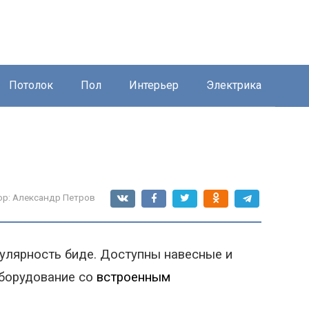
Потолок
Пол
Интерьер
Электрика
ор:
Александр Петров
улярность биде.
Доступны навесные и
борудование со
встроенны
м