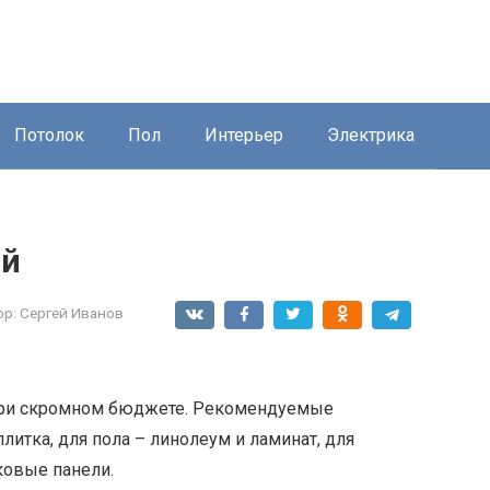
Потолок
Пол
Интерьер
Электрика
ой
ор:
Сергей Иванов
при скромном бюджете. Рекомендуемые
плитка, для пола – линолеум и ламинат, для
ковые панели.