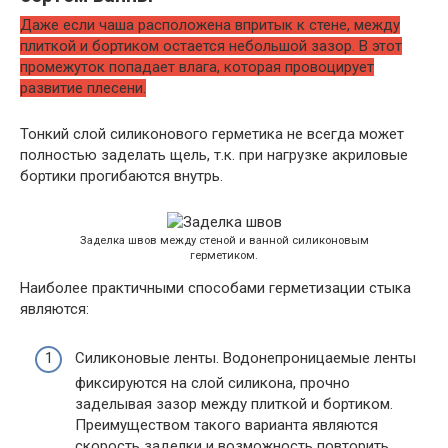
Даже если чаша расположена впритык к стене, между
плиткой и бортиком остается небольшой зазор. В этот
промежуток попадает влага, которая провоцирует
развитие плесени.
Тонкий слой силиконового герметика не всегда может
полностью заделать щель, т.к. при нагрузке акриловые
бортики прогибаются внутрь.
Заделка швов между стеной и ванной силиконовым
герметиком.
Наиболее практичными способами герметизации стыка
являются:
Силиконовые ленты. Водонепроницаемые ленты
фиксируются на слой силикона, прочно
заделывая зазор между плиткой и бортиком.
Преимуществом такого варианта являются
скорость заделки и возможность повторить