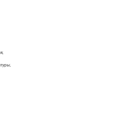
я;
туры;