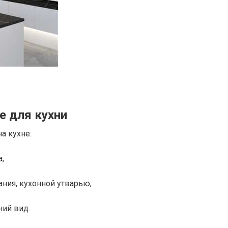
е для кухни
а кухне:
а,
ания, кухонной утварью,
ий вид.