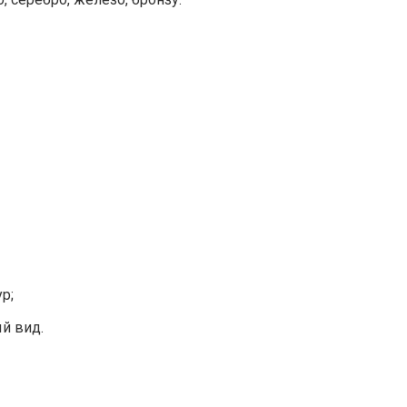
р;
й вид.