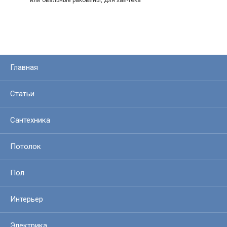
или овальные раковины, для хай-тека —
Главная
Статьи
Сантехника
Потолок
Пол
Интерьер
Электрика