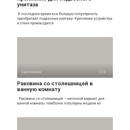
унитаза
В последнее время все большую популярность
приобретают подвесные унитазы. Крепление устройства
к стене производится
Компактная ванна с овальной чашей
Не в каждой комнате такая ванна поместится:
Сантехника
0
занимает много площади. Самая маленькая в
диаметре 1,3 м. Для стандартной квартиры не
Раковина со столешницей в
подойдет, но в частном доме этой проблемы может не
ванную комнату
быть.
Раковина со столешницей – неплохой вариант для
ванной комнаты. Наиболее популярны модели из
Подобрать место для овальных изделий легче: они
компактнее других разновидностей. Соотношение
длины и ширины разные.