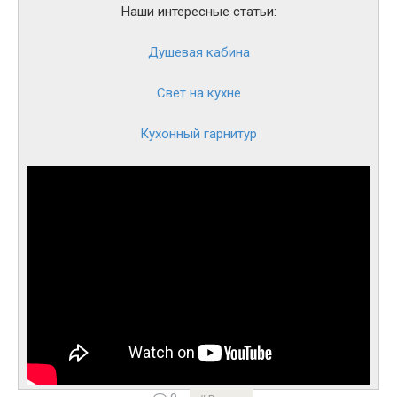
Наши интересные статьи:
Душевая кабина
Свет на кухне
Кухонный гарнитур
По исполнению модели бывают симметричными и
асимметричными. Из 3 сторон 2 одинаковые: 1,5-1,8 м
или разной длины. Третий соединяющий бортик
полукруглый. Встречаются маленькие угловые
симметричные ванны со сторонами 0,9-1,3 м, но не