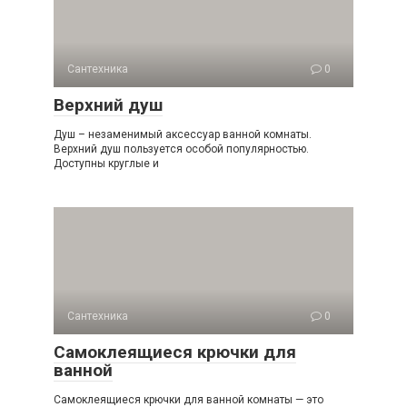
Самые маленькие овалы производятся с габаритами
1200×700 мм, самые большие — 2400×1500 мм.
Снаружи овальная чаша бывает иной формы. Для
Сантехника
0
установки потребуется специальная ниша: поставить
Верхний душ
непосредственно у стены ванну не получится.
Душ – незаменимый аксессуар ванной комнаты.
Верхний душ пользуется особой популярностью.
Параметры санузла
Доступны круглые и
Кроме размеров новой сантехники, учитываются
габариты помещения. Прежде чем отправиться за
покупкой, необходимо провести подготовительные
работы:
замерить все стороны комнаты;
нарисовать схему размещения сантехники;
Сантехника
0
определить оптимальные размеры ванны.
Самоклеящиеся крючки для
ванной
Оставляют свободный доступ к другим
Самоклеящиеся крючки для ванной комнаты — это