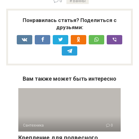
каждому человеку они покажутся удобными.
0
Ванны
Среди асимметричных изделий длинная сторона 1,4-
Понравилась статья? Поделиться с
1,8 м, короткая от 0,7 до 1,0 м. Наибольшая высота —
друзьями:
0,65 м. Глубина от 45 до 65 см.
Чаши овальной и круглой формы
Основные свойства круглых чаш:
диаметр 1,4-2,0 м, но встречаются
нестандартные больших размеров;
Вам также может быть интересно
вместительные емкости, где могут
разместиться и комфортно чувствовать себя 2
и более человек;
оборудуются дополнительными
приспособлениями: подголовниками,
гидромассажем.
Сантехника
0
Крепление для подвесного