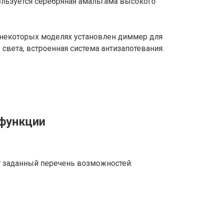
ользуется серебряная амальгама высокого
 некоторых моделях установлен диммер для
света, встроенная система антизапотевания.
 функции
 заданный перечень возможностей: