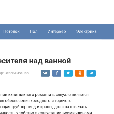
Потолок
Пол
Интерьер
Электрика
есителя над ванной
ор:
Сергей Иванов
ии капитального ремонта в санузле является
 обеспечения холодного и горячего
ющая трубопровод и краны, должна отвечать
ичность, удобство эксплуатации всеми членами