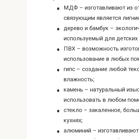
•
МДФ – изготавливают из от
связующим является лигнин
•
дерево и бамбук – экологи
используемый для детских 
•
ПВХ – возможность изготов
использование в любых по
•
гипс – создание любой тек
влажность;
•
камень – натуральный изы
использовать в любом пом
•
стекло – закаленное, боль
кухнях;
•
алюминий – изготавливают