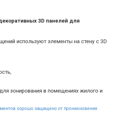
декоративных 3
D
панелей для
щений используют элементы на стену с 3
D
ость,
для зонирования в помещениях жилого и