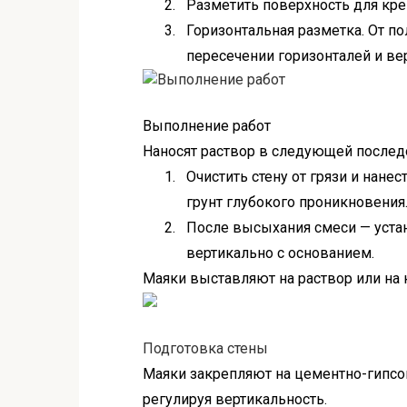
2.
Разметить поверхность для креп
3.
Горизонтальная разметка. От по
пересечении горизонталей и ве
Выполнение работ
Нанос
я
т раствор в
следующей
послед
1.
Очистить стену от грязи и нанес
грунт глубокого проникновения
2.
После высыхания смеси — уста
вертикально с основанием.
Маяки выставляют на раствор или на
Подготовка стены
Маяки закрепляют на цементно-гипсо
регулируя вертикальность.