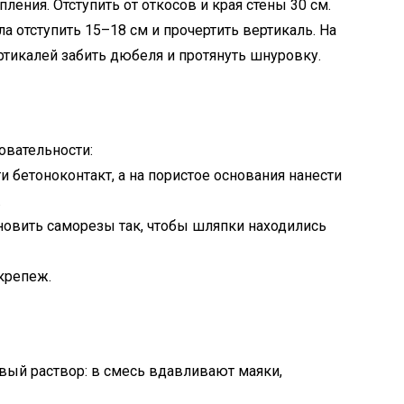
ления. Отступить от откосов и края стены 30 см.
ла отступить 15–18 см и прочертить вертикаль. На
ртикалей забить дюбеля и протянуть шнуровку.
овательности:
ти бетоноконтакт, а на пористое основания нанести
.
новить саморезы так, чтобы шляпки находились
 крепеж.
вый раствор: в смесь вдавливают маяки,