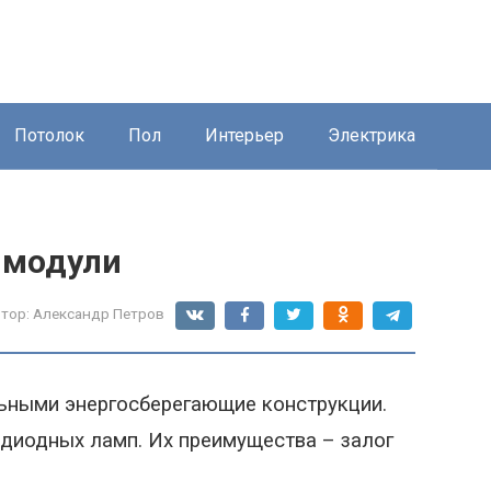
Потолок
Пол
Интерьер
Электрика
 модули
тор:
Александр Петров
льными энергосберегающие конструкции
.
одиодных ламп.
Их преимущества – залог