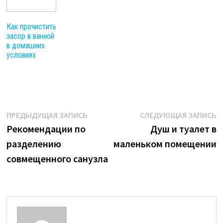
Как прочистить
засор в ванной
в домашних
условиях
Навигация
Предыдущая
С
ПРЕДЫДУЩАЯ ЗАПИСЬ
СЛЕДУЮЩАЯ ЗАПИСЬ
запись:
з
Рекомендации по
Душ и туалет в
по
разделению
маленьком помещении
записям
совмещенного санузла