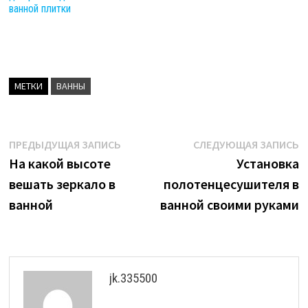
ванной плитки
МЕТКИ
ВАННЫ
Навигация
Предыдущая
С
ПРЕДЫДУЩАЯ ЗАПИСЬ
СЛЕДУЮЩАЯ ЗАПИСЬ
запись:
з
На какой высоте
Установка
по
вешать зеркало в
полотенцесушителя в
записям
ванной
ванной своими руками
jk.335500