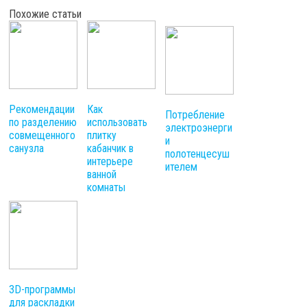
Похожие статьи
Рекомендации
Как
Потребление
по разделению
использовать
электроэнерги
совмещенного
плитку
и
санузла
кабанчик в
полотенцесуш
интерьере
ителем
ванной
комнаты
3D-программы
для раскладки