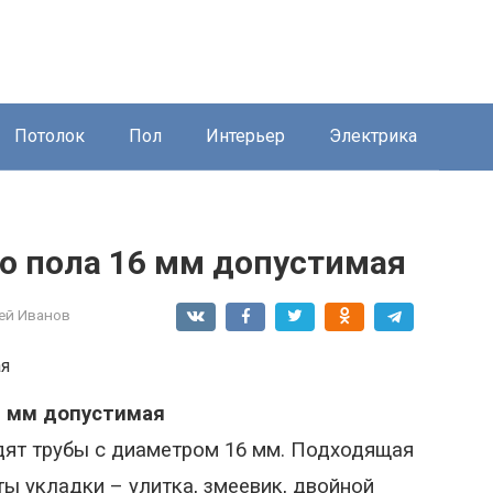
Потолок
Пол
Интерьер
Электрика
о пола 16 мм допустимая
ей Иванов
6 мм
допустимая
дят трубы с диаметром
16 мм
.
Подходящая
ты укладки – улитка, змеевик, двойной