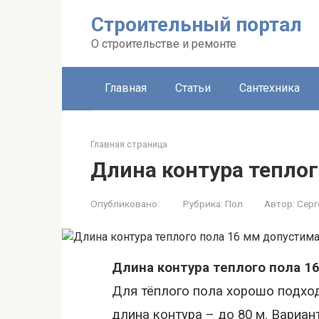
Строительный портал
О строительстве и ремонте
Главная
Статьи
Сантехника
Главная страница
Длина контура теплог
Опубликовано:
Рубрика:
Пол
Автор:
Серг
Дл
ина контура теплого пола
1
Для тёплого пола хорошо подхо
длина контура – до
80 м
. Вариан