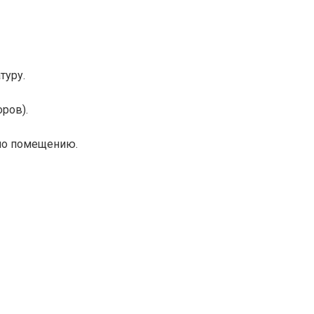
туру.
ров).
по помещению.