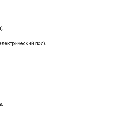
).
электрический пол).
в.