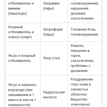
отбеливатель и
Хлорамин
головокружение,
аммиак
(пары)
нарушения
(нашатырь)
дыхания,
слезотечение.
Хлорный
Хлороформ
Головная боль,
отбеливатель и
(пары)
головокружение.
этанол (спирт)
Кашель,
першение в
Уксус и хлорный
горле,
Хлор (газ)
отбеливатель
слезотечение,
проблемы с
дыханием.
Раздражение
глаз, кожи и
Уксус и перекись
слизистых
водорода (при
Надуксусная
оболочек.
смешивании в 1
кислота
Вещество
емкости или на 1
огнеопасно.
поверхности)