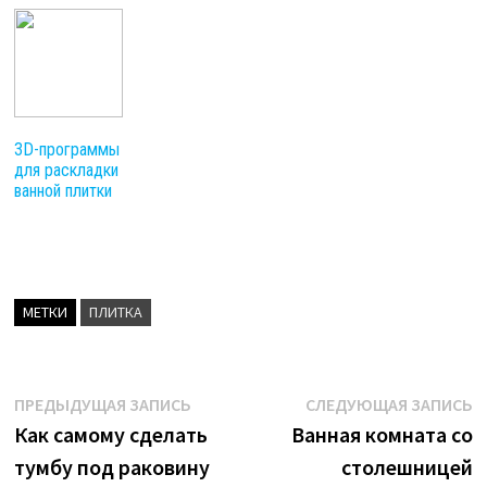
3D-программы
для раскладки
ванной плитки
МЕТКИ
ПЛИТКА
Навигация
Предыдущая
С
ПРЕДЫДУЩАЯ ЗАПИСЬ
СЛЕДУЮЩАЯ ЗАПИСЬ
запись:
з
Как самому сделать
Ванная комната со
по
тумбу под раковину
столешницей